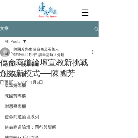
文章
All Posts
陳國芳先生 使命商道召集人
All Posts
2012年12月2日
讀畢需時 3 分鐘
使命商道論壇宣教新挑戰
疫情下的使命商道
創效新模式──陳國芳
紀治興專欄
已更新：
2023年1月5日
葉穎姍專欄
陳國芳專欄
謝思熹專欄
使命商道論壇系列
使命商道論壇：同行與覺醒