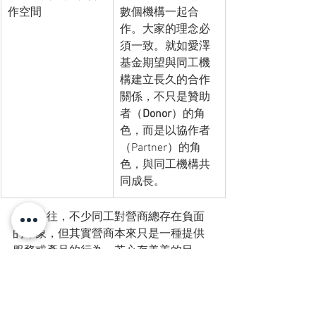
作空間
數個機構一起合
作。大家的理念必
須一致。就如愛澤
基金期望與同工機
構建立長久的合作
關係，不只是贊助
者（
Donor
）的角
色，而是以協作者
（Partner）的角
色，與同工機構共
同成長。
　　以往，不少同工對營商總存在負面
的印象，但其實營商本來只是一種提供
服務或產品的行為，若心存美善的目
的，營商也可以成為服事弱勢社群、事
奉基督的其中一種策略。在新時代、新
挑戰下，結合商業與宣教事業的營商宣