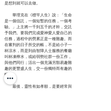
是想到就可以去做。
　　華理克在《標竿人生》說：「生命
是一個信託，一個短暫的任務，一個考
驗。」上主將一千到五千的才幹，交託
予我們。要我們完成愛神愛人愛自己的
任務，過程中的勞累正是一種難趣。而
在審判的日子所交的帳，不是給小子一
杯涼水，而是到由智障人士服務的餐廳
叫杯凍檸水，或給弱勢社群一份工作，
與他們同行；活出一個充滿另類易趣難
趣的更豐盛人生，交一份獨特而有趣的
帳。
　　最後，靈性有如孝順，是要經常與
父母連繫，要了解他們的心意，及基於
這種了解去為人處事，包括照顧弱小的
弟妹，免父母擔心，自己也要快樂度
日。操練靈性，就是以同樣進路孝順天