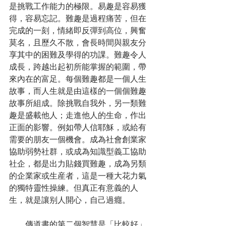
是挑戰工作能力的極限。易趣是容易獲
得，容易忘記。難趣是過程痛苦，但在
完成的一刻，情緒即反彈到高位，興奮
莫名，且歷久不散，會長時間與親友分
享其中的困難及學得的功課。難趣令人
成長，跨越出起初所能掌握的範圍，帶
來內在的富足。每個難趣都是一個人生
故事，而人生就是由這樣的一個個難趣
故事所組成。除挑戰自我外，另一類難
趣是盛載他人；走進他人的生命，作出
正面的影響。例如帶人信耶穌，或給有
需要的朋友一個機會。成為社會創業家
協助弱勢社群，或成為知識型義工協助
社企，都是出力貼錢買難趣，成為另類
的企業家或生産者，這是一種大花力氣
的獨特靈性操練。但真正有意義的人
生，就是讓别人開心，自己過癮。
　　傳道書的第二個智慧是「比較好」