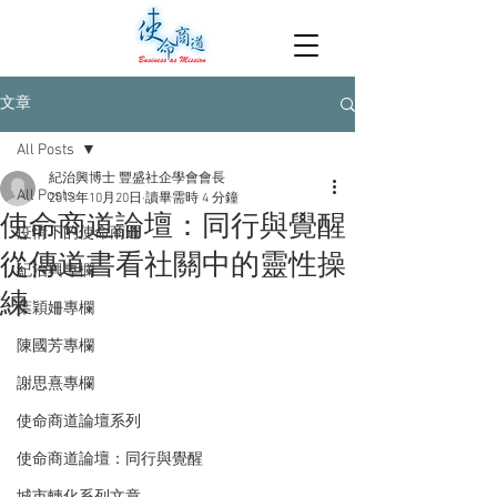
文章
All Posts
紀治興博士 豐盛社企學會會長
All Posts
2013年10月20日
讀畢需時 4 分鐘
使命商道論壇：同行與覺醒
疫情下的使命商道
從傳道書看社關中的靈性操
紀治興專欄
練
葉穎姍專欄
陳國芳專欄
謝思熹專欄
使命商道論壇系列
使命商道論壇：同行與覺醒