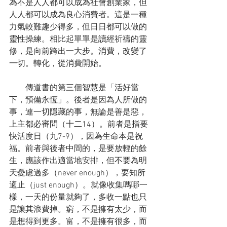
為不是人人都可以成為社會創業家，但
人人都可以成為良心消費者。這是一種
力氣較難趣少得多，但日日都可以做的
靈性操練。相比起單單是讀經祈禱的靈
修，是向前跨出一大步。消費，改變了
一切。轉化，從消費開始。
　　傳道書的第三個智慧是「活好當
下，預備永恆」。後者是因為人所做的
事，連一切隱藏的事，無論是善是惡，
上主都必審問（十二14）。前者是指要
快活度日（九7-9），因為生命本是祝
福。前者與後者中間的，是要放輕的餘
生，應該作出適當地安排，但不要為明
天憂慮過多（never enough），要知所
適止（just enough）。就像收集嗎哪一
樣，一天的份量就夠了，多收一點也只
是讓其浪費掉。窮，不是擁有太少，而
是想得到更多。富，不是擁有很多，而