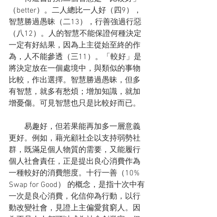
（better）。二人總比一人好（四9），
智慧勝過愚昧（二13），行善強過行惡
（八12）。人的智慧不能保證何種決定
一定有好結果，因為上主從始至終的作
為，人不能參透（三11）。「較好」是
將決定放在一個處境中，與類似的事物
比較，作出選擇。智慧勝過愚昧，但多
有智慧，就多有愁煩；增加知識，就加
增憂傷。可見智慧也只是比較好而已。
　　易趣好，但若果能再加多一層意義
更好。例如，藉光顧社企以支持弱勢社
群，既滿足個人物質的需要，又能履行
個人社會責任，正是提出良心消費作為
一種較好的消費態度。十行一善（10% 
Swap for Good） 的概念，是指十次中有
一次是良心消費，化信仰為行動，以行
動改變社會，見證上主偏愛貧窮人。因