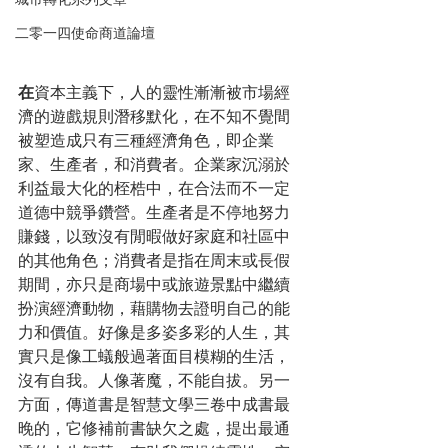
城市轉化系列文章
二零一四使命商道論壇
在
資本主義下，人的靈性漸漸被市場經
濟的遊戲規則潛移默化，在不知不覺間
被塑造成只有三種經濟角色，即企業
家、生產者，和消費者。企業家沉溺於
利益最大化的桎梏中，在合法而不一定
道德中競爭鑽營。生產者是不停地努力
賺錢，以致沒有閒暇做好家庭和社區中
的其他角色；消費者是指在周末或長假
期間，亦只是商場中或旅遊景點中繼續
扮演經濟動物，藉購物去證明自己的能
力和價值。好像是多姿多彩的人生，其
實只是像工蟻般過著面目模糊的生活，
沒有自我。人像著魔，不能自拔。另一
方面，傳道書是智慧文學三卷中成書最
晚的，它修補前書缺欠之處，提出最通