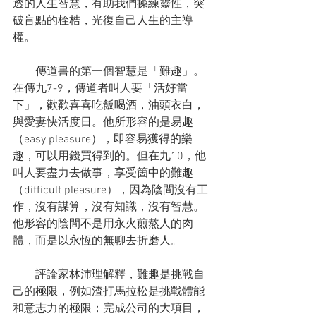
透的人生智慧，有助我們操練靈性，突
破盲點的桎梏，光復自己人生的主導
權。
　　傳道書的第一個智慧是「難趣」。
在傳九7-9，傳道者叫人要「活好當
下」，歡歡喜喜吃飯喝酒，油頭衣白，
與愛妻快活度日。他所形容的是易趣
（easy pleasure），即容易獲得的樂
趣，可以用錢買得到的。但在九10，他
叫人要盡力去做事，享受箇中的難趣
（difficult pleasure），因為陰間沒有工
作，沒有謀算，沒有知識，沒有智慧。
他形容的陰間不是用永火煎熬人的肉
體，而是以永恆的無聊去折磨人。
　　評論家林沛理解釋，難趣是挑戰自
己的極限，例如渣打馬拉松是挑戰體能
和意志力的極限；完成公司的大項目，