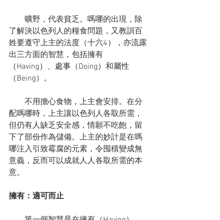
　　曠野，代表貧乏。嗎哪的出現，除
了解決以色列人的糧食問題，又教訓百
姓要遵守上主的法度（十六4），亦流露
出三方面的智慧，包括擁有
（Having）、處事（Doing）和屬性
（Being）。
　　不用擔心食物，上主會安排。在分
配嗎哪時，上主讓以色列人各取所需，
但仍有人缺乏安全感，情願不吃飽，留
下了部份作為儲備。上主的妙計是在嗎
哪注入引致霉腐的元素，令囤積變成無
意義，反而可以成就人人各取所需的本
意。
擁有：適可而止