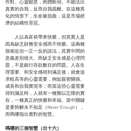
作對。心靈願意，肉體軟弱。不能活出
真實的自我，反而自我疏離。在這種異
化的情形下，生命被扭曲，這是市場經
濟的結構性罪惡。
　　人以為富裕帶來快樂，但其實人是
因為缺乏財務安全感而不快樂。這兩種
很相近但一正一反的說法，其實中間的
意義差別很大。而缺乏安全感是心理問
題，不是銀行存款數目的問題。人在生
理需要、和安全感得到滿足後，就會追
求較高等的心靈需要，例如親密關係、
成長和自我實現等；而當這些心靈需要
得到滿足時，人就有一種難以忘懷的實
在，一種真正的快樂和幸福。當中關鍵
是要拆解永不知足（Never Enough），
而嗎哪指出應對的智慧。
嗎哪的三個智慧（出十六）