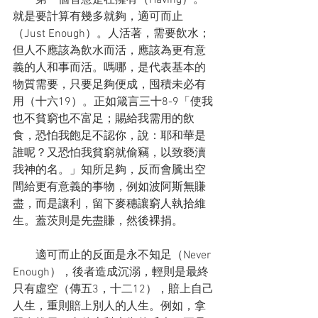
　　第一個智慧是在擁有（Having）。
就是要計算有幾多就夠，適可而止
（Just Enough）。人活著，需要飲水；
但人不應該為飲水而活，應該為更有意
義的人和事而活。嗎哪，是代表基本的
物質需要，只要足夠便成，囤積未必有
用（十六19）。正如箴言三十8-9「使我
也不貧窮也不富足；賜給我需用的飲
食，恐怕我飽足不認你，說：耶和華是
誰呢？又恐怕我貧窮就偷竊，以致褻瀆
我神的名。」知所足夠，反而會騰出空
間給更有意義的事物，例如波阿斯無賺
盡，而是讓利，留下麥穗讓窮人執拾維
生。蓋茨則是先盡賺，然後裸捐。
　　適可而止的反面是永不知足（Never 
Enough），後者造成沉溺，輕則是最終
只有虛空（傳五3，十二12），賠上自己
人生，重則賠上別人的人生。例如，拿