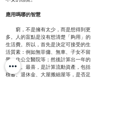
不安的感覺。
應用嗎哪的智慧
　　窮，不是擁有太少，而是想得到更
多。人的盲點是沒有想清楚「夠用」的
生活費。所以，首先是決定可接受的生
活質素：例如無菲傭、無車、子女不留
學、住公立醫院等；然後計算出一年的
生活費。最喜，是計算流動資產，包括
積蓄、退休金、大屋搬細屋等，是否足
夠支持另找一份合意的全職或兼職工
作，收入可能較低，但可以知行合一，
活出幸福。富，不是擁有很多，而是想
到便可以去做。
　　在足夠之前，要減緩提升生活質素
的步速。足夠之後，人可以離開自我疏
離的生活。在拋棄高薪厚職的一刻，旁