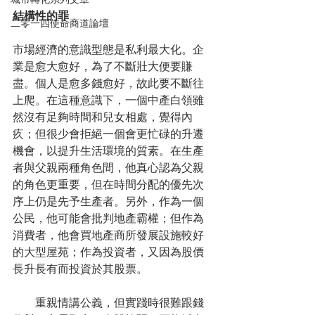
城市轉化系列文章
結構性的罪
二零一四使命商道論壇
市場經濟的意識型態是私利最大化。企
業是愈大愈好，為了不斷壯大便要賺
盡。個人是愈多錢愈好，故此要不斷往
上爬。在這種意識下，一個中產白領雖
然沒有足夠時間和兒女相處，覺得內
疚；但很少會拒絕一個會更忙碌的升遷
機會，以提升生活環境的質素。在生產
者與父親兩種角色間，他真心認為父親
的角色更重要，但在時間分配的優先次
序上仍是先予生產者。另外，作為一個
公民，他可能會批判地產霸權；但作為
消費者，他會買地產商所發展設施較好
的大型屋苑；作為投資者，又因為股價
長升長有而投資於其股票。
　　重親情講公義，但實踐時很難跟錢