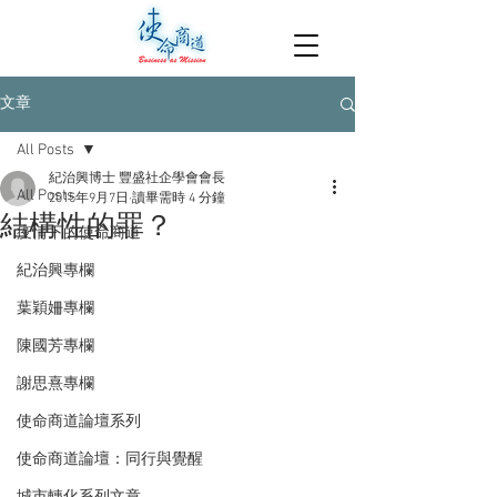
文章
All Posts
紀治興博士 豐盛社企學會會長
All Posts
2015年9月7日
讀畢需時 4 分鐘
結構性的罪？
疫情下的使命商道
紀治興專欄
葉穎姍專欄
陳國芳專欄
謝思熹專欄
使命商道論壇系列
使命商道論壇：同行與覺醒