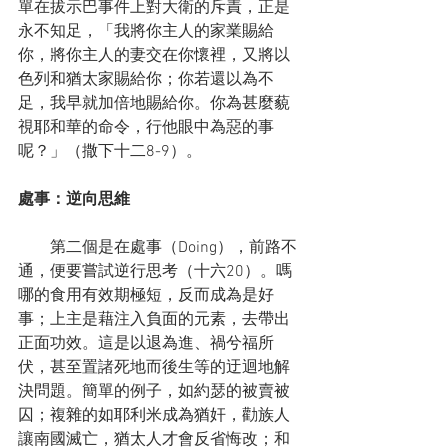
單在拔示巴事件上對大衛的斥責，正是
永不知足，「我將你主人的家業賜給
你，將你主人的妻交在你懷裡，又將以
色列和猶太家賜給你；你若還以為不
足，我早就加倍地賜給你。你為甚麼藐
視耶和華的命令，行他眼中為惡的事
呢？」（撒下十二8-9）。
處事：逆向思維
　　第二個是在處事（Doing），前路不
通，便要嘗試逆行思考（十六20）。嗎
哪的食用有效期極短，反而成為是好
事；上主是藉注入負面的元素，去帶出
正面功效。這是以退為進、禍兮福所
伏，甚至置諸死地而後生等的迂迴地解
決問題。簡單的例子，如約瑟的被賣被
囚；複雜的如耶利米成為猶奸，勸族人
讓南國滅亡，猶太人才會反省悔改；和