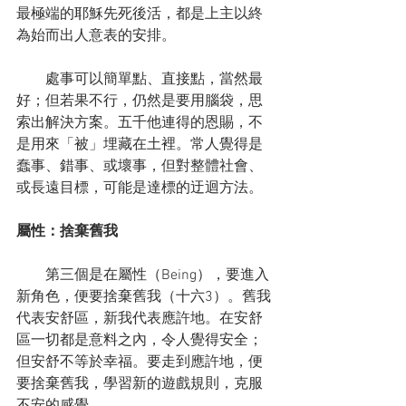
最極端的耶穌先死後活，都是上主以終
為始而出人意表的安排。
　　處事可以簡單點、直接點，當然最
好；但若果不行，仍然是要用腦袋，思
索出解決方案。五千他連得的恩賜，不
是用來「被」埋藏在土裡。常人覺得是
蠢事、錯事、或壞事，但對整體社會、
或長遠目標，可能是達標的迂迴方法。
屬性：捨棄舊我
　　第三個是在屬性（Being），要進入
新角色，便要捨棄舊我（十六3）。舊我
代表安舒區，新我代表應許地。在安舒
區一切都是意料之內，令人覺得安全；
但安舒不等於幸福。要走到應許地，便
要捨棄舊我，學習新的遊戲規則，克服