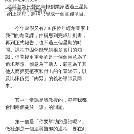
城市轉化系列文章
參與創新日營的年輕創業家透過三星期
二零一四使命商道論壇
網上課程，將構思變成一個實踐項目。
　　今年暑假又有200多位年輕創業家上
我們的創業課，由構思到完成計劃書，
再到正式報告，也不過三個星期的時
間。課程中固然能學到很多實用的知
識，但背後更重要的是一個個願意為了
追求夢想、願意為了助人，願意為了其
他人而捱更抵夜和付出的年青隊伍，以
及比隊伍更「肉緊」的義務導師及同
事。 
　　其中一堂課是我教授的，每年我都
會問兩個關於「誰」的問題。
　　第一個是「你要幫助的是誰呢？」
做社創是一個追尋難趣的過程，要在商