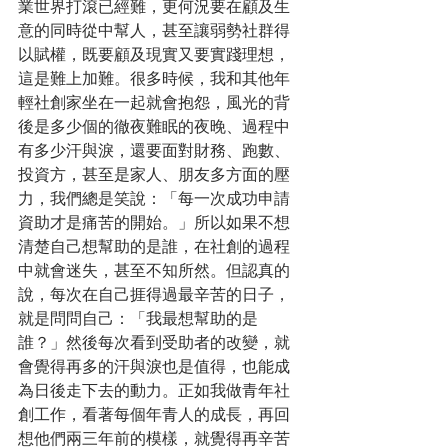
業世界打滾已經難，更何況要在顧及生
意的同時從中幫人，甚至讓弱勢社群得
以賦權，既要顧及現實又要實踐理想，
這是難上加難。很多時候，我和其他年
輕社創家坐在一起就會抱怨，風光的背
後是多少個的徹夜難眠的夜晚、過程中
有多少汗與淚，還要面對財務、跑數、
投資方，甚至是家人、朋友多方面的壓
力，我們總是笑說：「每一次成功申請
資助才是痛苦的開始。」所以如果不想
清楚自己想幫助的是誰，在社創的過程
中就會迷失，甚至不知所然。但認真的
說，每次在自己捱得過最辛苦的日子，
就是問問自己：「我最想幫助的是
誰？」然後每次看到受助者的改變，就
會覺得再多的汗與淚也是值得，也能成
為日後走下去的動力。正如我做青年社
創工作，看著每個年青人的成長，再回
想他們兩三年前的模樣，就覺得再辛苦