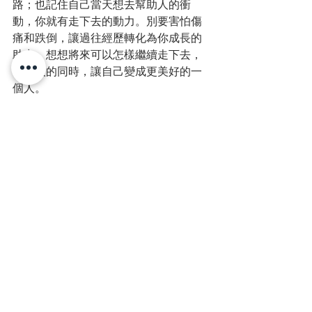
路；也記住自己當天想去幫助人的衝
動，你就有走下去的動力。別要害怕傷
痛和跌倒，讓過往經歷轉化為你成長的
助力，想想將來可以怎樣繼續走下去，
在助人的同時，讓自己變成更美好的一
個人。
　（作者為社創校園創辦人）
原文刊登於: 
http://www.etnet.com.hk/www/tc/soin/
（2020年8月28
columnists/fses/2446
日）
謝思熹專欄