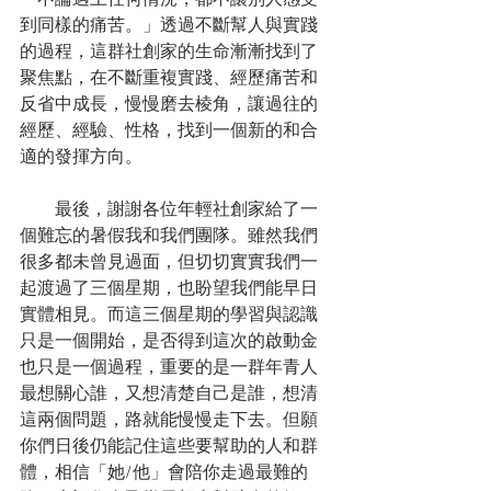
「不論遇上任何情況，都不讓別人感受
到同樣的痛苦。」透過不斷幫人與實踐
的過程，這群社創家的生命漸漸找到了
聚焦點，在不斷重複實踐、經歷痛苦和
反省中成長，慢慢磨去棱角，讓過往的
經歷、經驗、性格，找到一個新的和合
適的發揮方向。
　　最後，謝謝各位年輕社創家給了一
個難忘的暑假我和我們團隊。雖然我們
很多都未曾見過面，但切切實實我們一
起渡過了三個星期，也盼望我們能早日
實體相見。而這三個星期的學習與認識
只是一個開始，是否得到這次的啟動金
也只是一個過程，重要的是一群年青人
最想關心誰，又想清楚自己是誰，想清
這兩個問題，路就能慢慢走下去。但願
你們日後仍能記住這些要幫助的人和群
體，相信「她/他」會陪你走過最難的