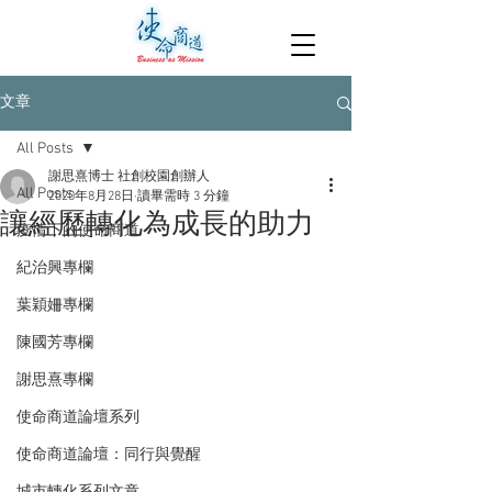
文章
All Posts
謝思熹博士 社創校園創辦人
All Posts
2020年8月28日
讀畢需時 3 分鐘
讓經歷轉化為成長的助力
疫情下的使命商道
紀治興專欄
葉穎姍專欄
陳國芳專欄
謝思熹專欄
使命商道論壇系列
使命商道論壇：同行與覺醒